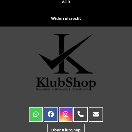
AGB
Widerrufsrecht
Über KlubShop