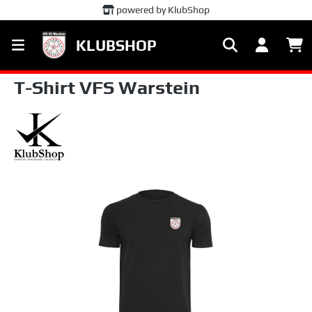
powered by KlubShop
alt springen
KLUBSHOP
T-Shirt VFS Warstein
Bildergalerie überspringen