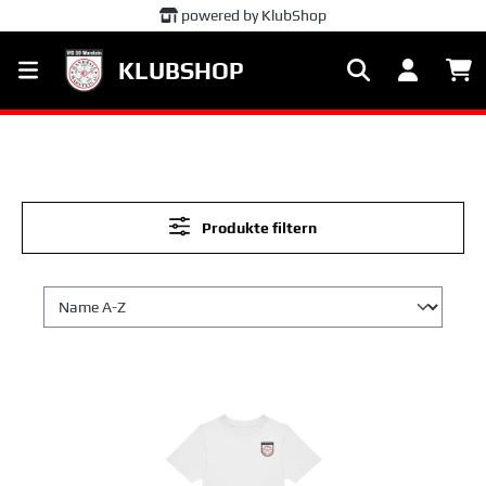
powered by KlubShop
alt springen
KLUBSHOP
Produkte filtern