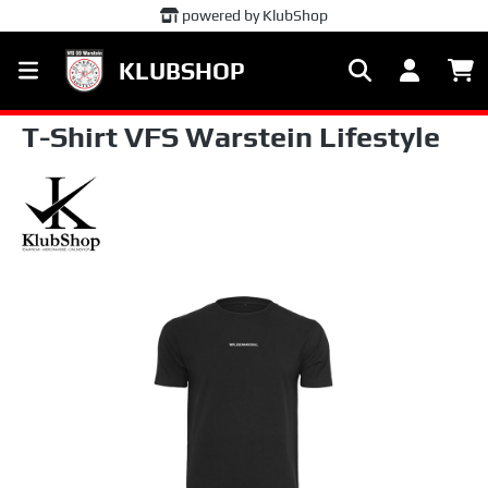
powered by KlubShop
alt springen
KLUBSHOP
T-Shirt VFS Warstein Lifestyle
Bildergalerie überspringen