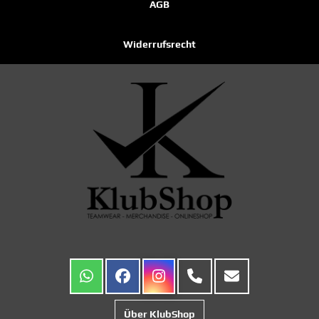
AGB
Widerrufsrecht
Über KlubShop