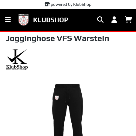
powered by KlubShop
alt springen
KLUBSHOP
Jogginghose VFS Warstein
Bildergalerie überspringen