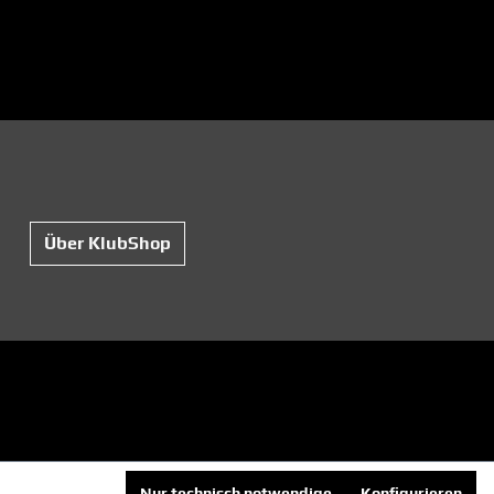
Über KlubShop
Nur technisch notwendige
Konfigurieren